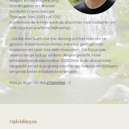
volgen. En vervolgens nog
Voedingsleer en diverse
modules Cranio-Sacraal
Therapie. Van 2003 tot 2012
combineerde ik mijn werk als drummer met masseren en
ook nog een parttime bijbaantje...
...totdat een burn-out me dwong om het roer om te
gooien. Ik ben toen in eerste instantie gestopt met
masseren en later ook met musiceren. De focus was
daarna lange tijd op andere dingen gericht. Maar
inmiddels (sinds september 2022) heb ik de draad weer
opgepikt en wil ik je graag een handje helpen om lichaam
en geest beter in balans te brengen!
Nou ja, eigenlijk dus
2 handjes
:-)
Opleidingen