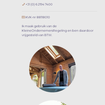
+31 (0) 6 2194 7400
KVK-nr 88118010
Ik maak gebruik van de
KleineOndernemersRegeling en ben daardoor
vrijgesteld van BTW.