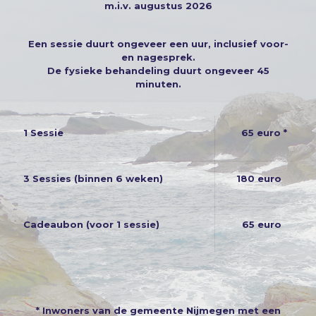
m.i.v. augustus 2026
Een sessie duurt ongeveer een uur, inclusief voor-
en nagesprek.
De fysieke behandeling duurt ongeveer 45
minuten.
1 Sessie
65 euro *
3 Sessies (binnen 6 weken)
180 euro
Cadeaubon (voor 1 sessie)
65 euro
* Inwoners van de gemeente Nijmegen met een