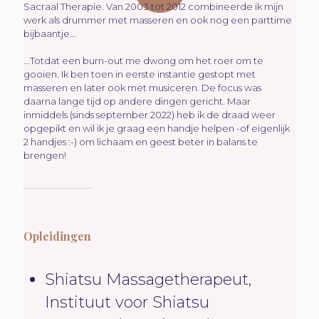
Sacraal Therapie. Van 2003 tot 2012 combineerde ik mijn
werk als drummer met masseren en ook nog een parttime
bijbaantje...
...Totdat een burn-out me dwong om het roer om te
gooien. Ik ben toen in eerste instantie gestopt met
masseren en later ook met musiceren. De focus was
daarna lange tijd op andere dingen gericht. Maar
inmiddels (sinds september 2022) heb ik de draad weer
opgepikt en wil ik je graag een handje helpen -of eigenlijk
2 handjes :-) om lichaam en geest beter in balans te
brengen!
Opleidingen
Shiatsu Massagetherapeut,
Instituut voor Shiatsu